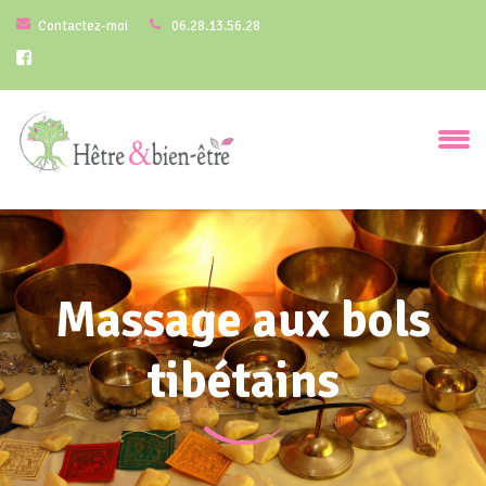
Contactez-moi
06.28.13.56.28
Massage aux bols
tibétains